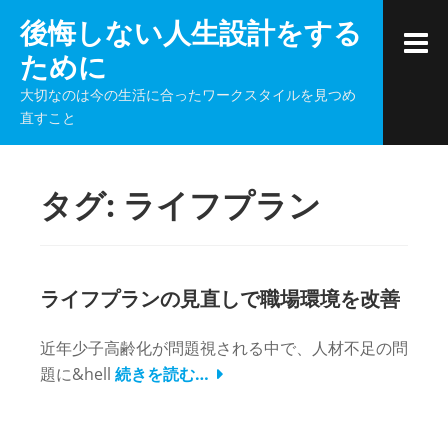
コ
後悔しない人生設計をする
ン
ために
テ
ン
大切なのは今の生活に合ったワークスタイルを見つめ
ツ
直すこと
へ
ス
キ
タグ:
ライフプラン
ッ
プ
ライフプランの見直しで職場環境を改善
近年少子高齢化が問題視される中で、人材不足の問
題に&hell
続きを読む…